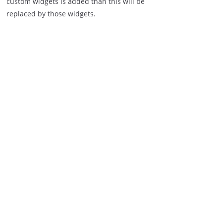
custom widgets is added than this will be
replaced by those widgets.