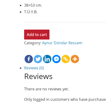
38×53 cm.
T.Ü.Y.B.
Yüzler
Add to cart
ve
Category:
Aynur Dündar Ressam
Duygular
13
quantity
Reviews (0)
Reviews
There are no reviews yet.
Only logged in customers who have purchased