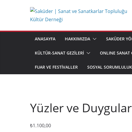
Skip
to
content
ANASAYFA
HAKKIMIZDA
SAKÜDER YÖ
KÜLTÜR-SANAT GEZİLERİ
ONLINE SANAT 
FUAR VE FESTIVALLER
SOSYAL SORUMLULUK 
Yüzler ve Duygular
₺
1.100,00