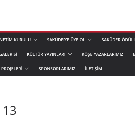
NETİM KURULU
SAKÜDER’E ÜYE OL
SAKÜDER ÖDÜLL
GALERİSİ
KÜLTÜR YAYINLARI
KÖŞE YAZARLARIMIZ
PROJELERİ
SPONSORLARIMIZ
İLETIŞIM
 13