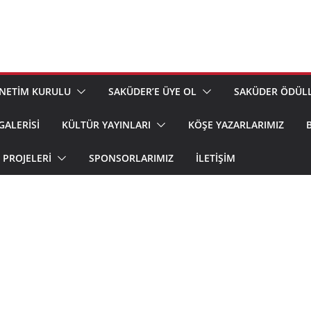
NETİM KURULU
SAKÜDER’E ÜYE OL
SAKÜDER ÖDÜLL
GALERİSİ
KÜLTÜR YAYINLARI
KÖŞE YAZARLARIMIZ
PROJELERİ
SPONSORLARIMIZ
İLETIŞIM