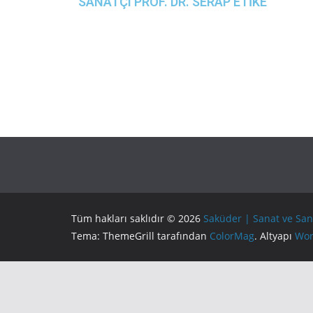
SANATÇI PROF. DR. SERAP ETİKE
Tüm hakları saklıdır © 2026
Saküder | Sanat ve San
Tema: ThemeGrill tarafından
ColorMag
. Altyapı
Wor