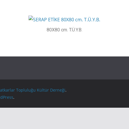
80X80 cm. T.Ü.Y.B.
atkarlar Topluluğu Kültür Derneği
.
dPress
.