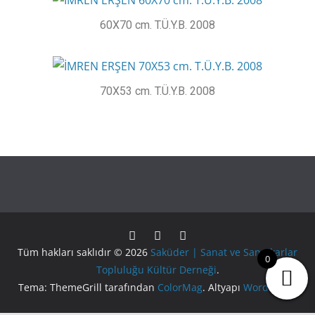
60X70 cm. T.Ü.Y.B. 2008​
70X53 cm. T.Ü.Y.B. 2008
Tüm hakları saklıdır © 2026
Saküder | Sanat ve Sanatkarlar
0
Topluluğu Kültür Derneği
.
Tema: ThemeGrill tarafından
ColorMag
. Altyapı
WordPress
.