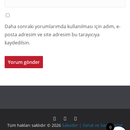
Daha sonraki yorumlarımda kullanılması için adım, e-
posta adresim ve site adresim bu tarayıcıya
kaydedilsin.
Tüm hakları saklıdır © 2026
Saküder | Sanat ve Sanatkarlar
0