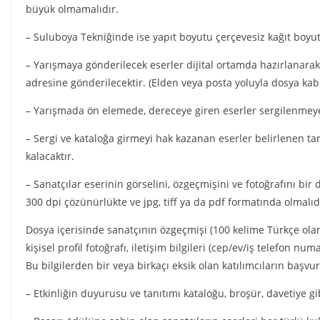
büyük olmamalıdır.
– Suluboya Tekniğinde ise yapıt boyutu çerçevesiz kağıt boy
– Yarışmaya gönderilecek eserler dijital ortamda hazırlana
adresine gönderilecektir. (Elden veya posta yoluyla dosya kab
– Yarışmada ön elemede, dereceye giren eserler sergilenmeye
– Sergi ve kataloğa girmeyi hak kazanan eserler belirlenen tar
kalacaktır.
– Sanatçılar eserinin görselini, özgeçmişini ve fotoğrafını bir
300 dpi çözünürlükte ve jpg, tiff ya da pdf formatında olmalıd
Dosya içerisinde sanatçının özgeçmişi (100 kelime Türkçe olar
kişisel profil fotoğrafı, iletişim bilgileri (cep/ev/iş telefon nu
Bu bilgilerden bir veya birkaçı eksik olan katılımcıların başv
– Etkinliğin duyurusu ve tanıtımı kataloğu, broşür, davetiye g