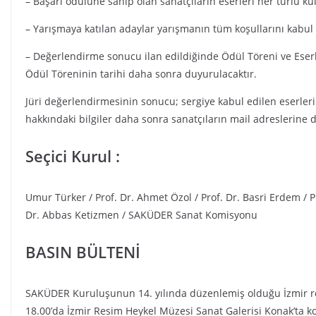
– Başarı ödülüne sahip olan sanatçıların eserleri her türlü ku
– Yarışmaya katılan adaylar yarışmanın tüm koşullarını kabul e
– Değerlendirme sonucu ilan edildiğinde Ödül Töreni ve Eserl
Ödül Töreninin tarihi daha sonra duyurulacaktır.
Jüri değerlendirmesinin sonucu; sergiye kabul edilen eserlerin t
hakkındaki bilgiler daha sonra sanatçıların mail adreslerine 
Seçici Kurul :
Umur Türker / Prof. Dr. Ahmet Özol / Prof. Dr. Basri Erdem / 
Dr. Abbas Ketizmen / SAKÜDER Sanat Komisyonu
BASIN BÜLTENİ
SAKÜDER Kuruluşunun 14. yılında düzenlemiş olduğu İzmir resi
18.00’da İzmir Resim Heykel Müzesi Sanat Galerisi Konak’ta ko