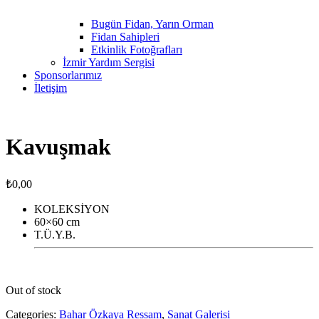
Bugün Fidan, Yarın Orman
Fidan Sahipleri
Etkinlik Fotoğrafları
İzmir Yardım Sergisi
Sponsorlarımız
İletişim
Kavuşmak
₺
0,00
KOLEKSİYON
60×60 cm
T.Ü.Y.B.
Out of stock
Categories:
Bahar Özkaya Ressam
,
Sanat Galerisi