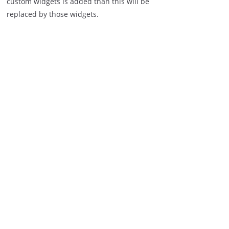
custom widgets is added than this will be
replaced by those widgets.