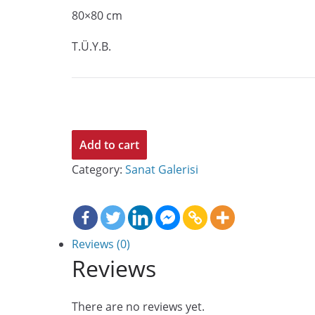
80×80 cm
T.Ü.Y.B.
Çingene
Add to cart
Kız
Category:
Sanat Galerisi
Gaia
İsimli
Eseri
quantity
Reviews (0)
Reviews
There are no reviews yet.