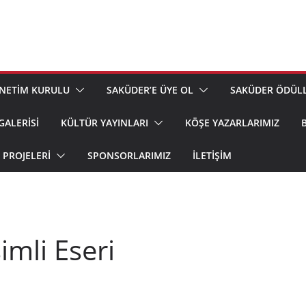
NETİM KURULU
SAKÜDER’E ÜYE OL
SAKÜDER ÖDÜLL
GALERİSİ
KÜLTÜR YAYINLARI
KÖŞE YAZARLARIMIZ
PROJELERİ
SPONSORLARIMIZ
İLETIŞIM
imli Eseri