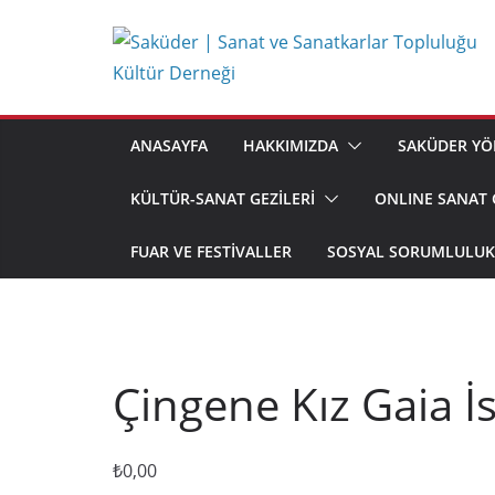
Skip
to
content
ANASAYFA
HAKKIMIZDA
SAKÜDER YÖ
KÜLTÜR-SANAT GEZİLERİ
ONLINE SANAT 
FUAR VE FESTIVALLER
SOSYAL SORUMLULUK 
Çingene Kız Gaia İs
₺
0,00