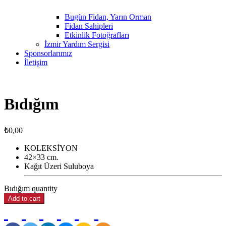
Bugün Fidan, Yarın Orman
Fidan Sahipleri
Etkinlik Fotoğrafları
İzmir Yardım Sergisi
Sponsorlarımız
İletişim
Bıdığım
₺
0,00
KOLEKSİYON
42×33 cm.
Kağıt Üzeri Suluboya
Bıdığım quantity
Add to cart