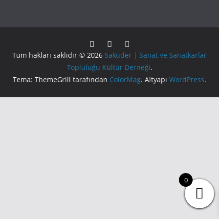
Tüm hakları saklıdır © 2026
Saküder | Sanat ve Sanatkarlar
Topluluğu Kültür Derneği
.
Tema: ThemeGrill tarafından
ColorMag
. Altyapı
WordPress
.
0