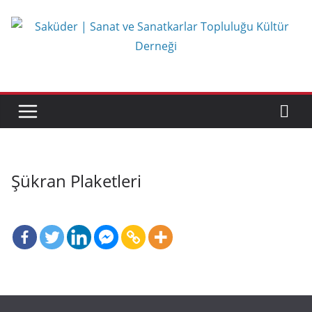
Skip
to
content
Şükran Plaketleri