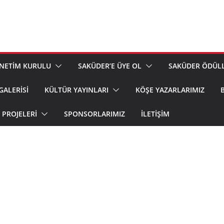
NETİM KURULU
SAKÜDER’E ÜYE OL
SAKÜDER ÖDÜLL
GALERİSİ
KÜLTÜR YAYINLARI
KÖŞE YAZARLARIMIZ
PROJELERİ
SPONSORLARIMIZ
İLETIŞIM