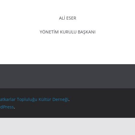
ALİ ESER
YÖNETİM KURULU BAŞKANI
atkarlar Topluluğu Kültür Derneği
.
dPress
.