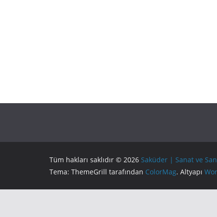
Tüm hakları saklıdır © 2026
Saküder | Sanat ve San
Tema: ThemeGrill tarafından
ColorMag
. Altyapı
Wor