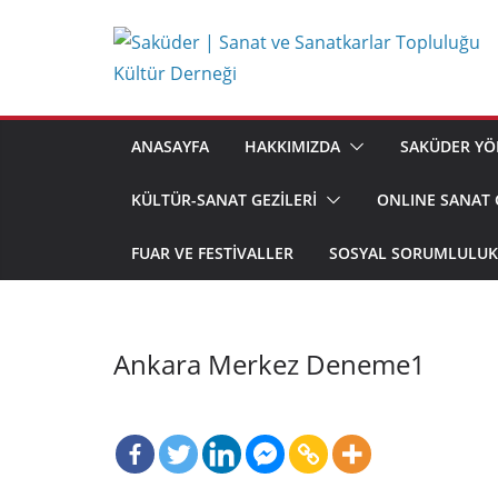
Skip
to
content
ANASAYFA
HAKKIMIZDA
SAKÜDER YÖ
KÜLTÜR-SANAT GEZİLERİ
ONLINE SANAT 
FUAR VE FESTIVALLER
SOSYAL SORUMLULUK 
Ankara Merkez Deneme1