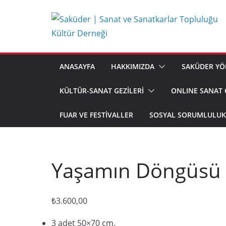
Skip
to
content
ANASAYFA
HAKKIMIZDA
SAKÜDER YÖ
KÜLTÜR-SANAT GEZİLERİ
ONLINE SANAT 
FUAR VE FESTIVALLER
SOSYAL SORUMLULUK 
Yaşamın Döngüsü 
₺
3.600,00
3 adet 50×70 cm.