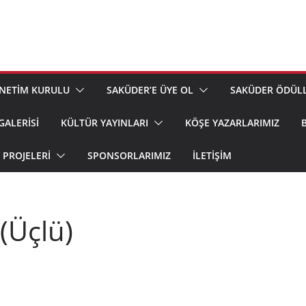
NETİM KURULU
SAKÜDER’E ÜYE OL
SAKÜDER ÖDÜLL
GALERİSİ
KÜLTÜR YAYINLARI
KÖŞE YAZARLARIMIZ
PROJELERİ
SPONSORLARIMIZ
İLETIŞIM
(Üçlü)