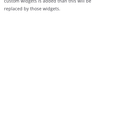
custom widgets is added than this will be
replaced by those widgets.