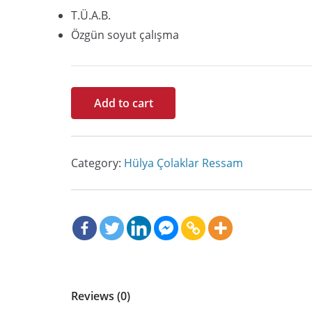
T.Ü.A.B.
Özgün soyut çalışma
Yaşamın
Add to cart
Döngüsü
(Üçlü)
quantity
Category:
Hülya Çolaklar Ressam
Reviews (0)