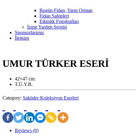
Bugün Fidan, Yarın Orman
Fidan Sahipleri
Etkinlik Fotoğrafları
İzmir Yardım Sergisi
Sponsorlarımız
İletişim
UMUR TÜRKER ESERİ
42×47 cm.
T.Ü.Y.B.
Category:
Saküder Koleksiyon Eserleri
Reviews (0)