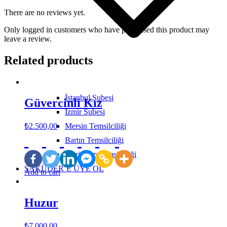
There are no reviews yet.
Only logged in customers who have purchased this product may
leave a review.
Related products
İstanbul Şubesi
Güvercinli Kız
İzmir Şubesi
Mersin Temsilciliği
₺
2.500,00
Bartın Temsilciliği
Gaziantep Temsilciliği
SAKÜDER’E ÜYE OL
Add to cart
Huzur
₺
7.000,00