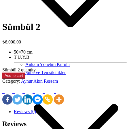
Sümbül 2
₺
6.000,00
50×70 cm.
T.Ü.Y.B.
Ankara Yönetim Kurulu
Sümbül 2 quantity
Şube ve Temsilcilikler
Add to cart
Category:
Aynur Akın Ressam
Reviews (0)
Reviews