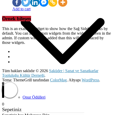
Add to cart
Örnek bileşen
This is an example widget to show how the Sağ Sidebar looks by
default. You can add custom widgets from the widgets screen in the
admin. If custom widgets is added than this will be replaced by
those widgets.
Tüm hakları saklıdır © 2026
Saküder | Sanat ve Sanatkarlar
Topluluğu Kültür Derneği
.
Tema: ThemeGrill tarafından
ColorMag
. Altyapı
WordPress
.
0
Onur Ödülleri
0
Sepetiniz