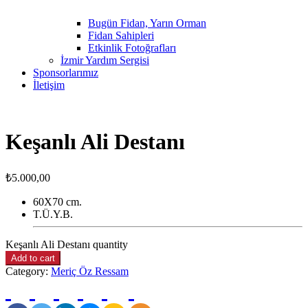
Bugün Fidan, Yarın Orman
Fidan Sahipleri
Etkinlik Fotoğrafları
İzmir Yardım Sergisi
Sponsorlarımız
İletişim
Keşanlı Ali Destanı
₺
5.000,00
60X70 cm.
T.Ü.Y.B.
Keşanlı Ali Destanı quantity
Add to cart
Category:
Meriç Öz Ressam