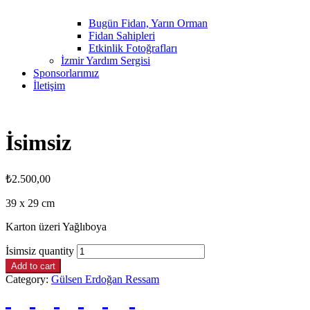
Bugün Fidan, Yarın Orman
Fidan Sahipleri
Etkinlik Fotoğrafları
İzmir Yardım Sergisi
Sponsorlarımız
İletişim
İsimsiz
₺
2.500,00
39 x 29 cm
Karton üzeri Yağlıboya
İsimsiz quantity
Add to cart
Category:
Gülsen Erdoğan Ressam