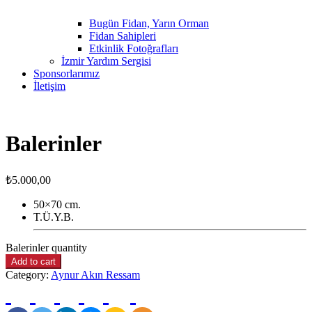
Bugün Fidan, Yarın Orman
Fidan Sahipleri
Etkinlik Fotoğrafları
İzmir Yardım Sergisi
Sponsorlarımız
İletişim
Balerinler
₺
5.000,00
50×70 cm.
T.Ü.Y.B.
Balerinler quantity
Add to cart
Category:
Aynur Akın Ressam